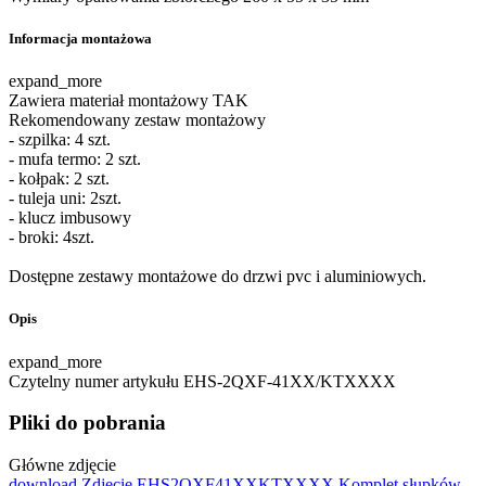
Informacja montażowa
expand_more
Zawiera materiał montażowy
TAK
Rekomendowany zestaw montażowy
- szpilka: 4 szt.
- mufa termo: 2 szt.
- kołpak: 2 szt.
- tuleja uni: 2szt.
- klucz imbusowy
- broki: 4szt.
Dostępne zestawy montażowe do drzwi pvc i aluminiowych.
Opis
expand_more
Czytelny numer artykułu
EHS-2QXF-41XX/KTXXXX
Pliki do pobrania
Główne zdjęcie
download
Zdjęcie EHS2QXF41XXKTXXXX Komplet słupków