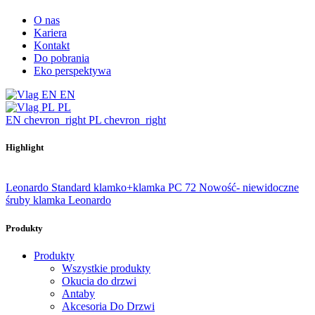
O nas
Kariera
Kontakt
Do pobrania
Eko perspektywa
EN
PL
EN
chevron_right
PL
chevron_right
Highlight
Leonardo Standard klamko+klamka PC 72
Nowość- niewidoczne
śruby klamka Leonardo
Produkty
Produkty
Wszystkie produkty
Okucia do drzwi
Antaby
Akcesoria Do Drzwi