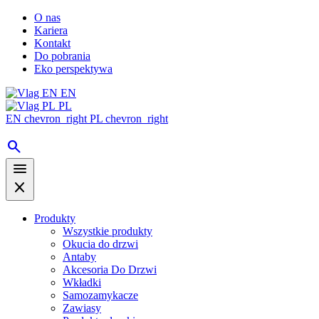
O nas
Kariera
Kontakt
Do pobrania
Eko perspektywa
EN
PL
EN
chevron_right
PL
chevron_right
search
menu
close
Produkty
Wszystkie produkty
Okucia do drzwi
Antaby
Akcesoria Do Drzwi
Wkładki
Samozamykacze
Zawiasy