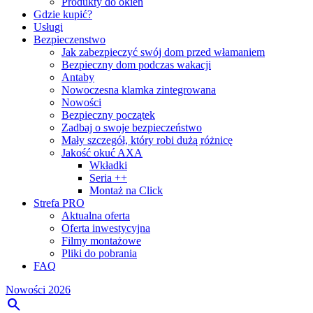
Produkty do okien
Gdzie kupić?
Usługi
Bezpieczenstwo
Jak zabezpieczyć swój dom przed włamaniem
Bezpieczny dom podczas wakacji
Antaby
Nowoczesna klamka zintegrowana
Nowości
Bezpieczny początek
Zadbaj o swoje bezpieczeństwo
Mały szczegół, który robi dużą różnicę
Jakość okuć AXA
Wkładki
Seria ++
Montaż na Click
Strefa PRO
Aktualna oferta
Oferta inwestycyjna
Filmy montażowe
Pliki do pobrania
FAQ
Nowości 2026
search