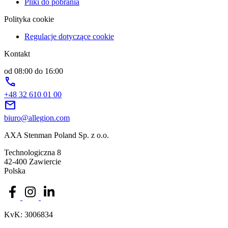
Pliki do pobrania
Polityka cookie
Regulacje dotyczące cookie
Kontakt
od 08:00 do 16:00
phone
+48 32 610 01 00
mail
biuro@allegion.com
AXA Stenman Poland Sp. z o.o.
Technologiczna 8
42-400 Zawiercie
Polska
KvK: 3006834