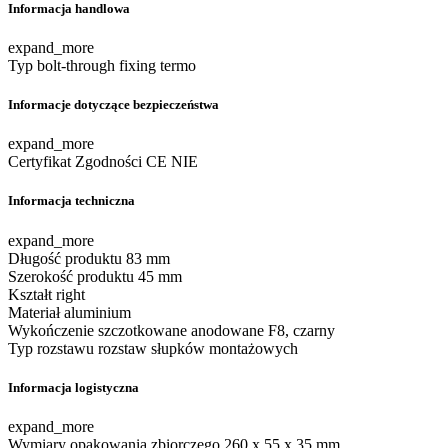
Informacja handlowa
expand_more
Typ
bolt-through fixing termo
Informacje dotyczące bezpieczeństwa
expand_more
Certyfikat Zgodności CE
NIE
Informacja techniczna
expand_more
Długość produktu
83 mm
Szerokość produktu
45 mm
Kształt
right
Materiał
aluminium
Wykończenie
szczotkowane anodowane F8, czarny
Typ rozstawu
rozstaw słupków montażowych
Informacja logistyczna
expand_more
Wymiary opakowania zbiorczego
260 x 55 x 35 mm