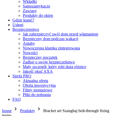
Wkładki
Samozamykacze
Zawiasy
Produkty do okien
Gdzie kupić?
Usługi
Bezpieczenstwo
Jak zabezpieczyć swój dom przed włamaniem
Bezpieczny dom podczas wakacji
Antaby
Nowoczesna klamka zintegrowana
Nowości
Bezpieczny początek
Zadbaj o swoje bezpieczeństwo
Mały szczegół, który robi dużą różnicę
Jakość okuć AXA
Strefa PRO
Aktualna oferta
Oferta inwestycyjna
Filmy montażowe
Pliki do pobrania
FAQ
chevron_right
chevron_right
house
Produkty
Bracket set Szanghaj bolt-through fixing
termo