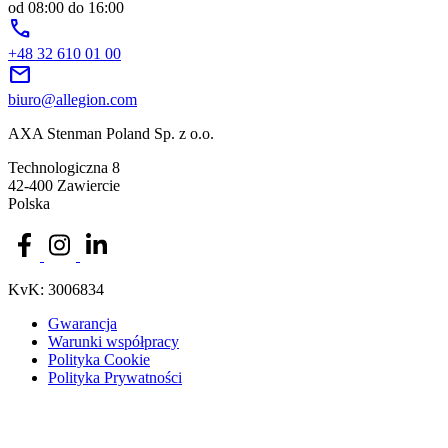
od 08:00 do 16:00
phone
+48 32 610 01 00
mail
biuro@allegion.com
AXA Stenman Poland Sp. z o.o.
Technologiczna 8
42-400 Zawiercie
Polska
KvK: 3006834
Gwarancja
Warunki współpracy
Polityka Cookie
Polityka Prywatności