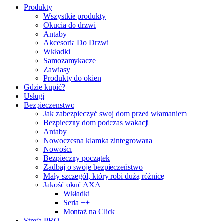
Produkty
Wszystkie produkty
Okucia do drzwi
Antaby
Akcesoria Do Drzwi
Wkładki
Samozamykacze
Zawiasy
Produkty do okien
Gdzie kupić?
Usługi
Bezpieczenstwo
Jak zabezpieczyć swój dom przed włamaniem
Bezpieczny dom podczas wakacji
Antaby
Nowoczesna klamka zintegrowana
Nowości
Bezpieczny początek
Zadbaj o swoje bezpieczeństwo
Mały szczegół, który robi dużą różnicę
Jakość okuć AXA
Wkładki
Seria ++
Montaż na Click
Strefa PRO