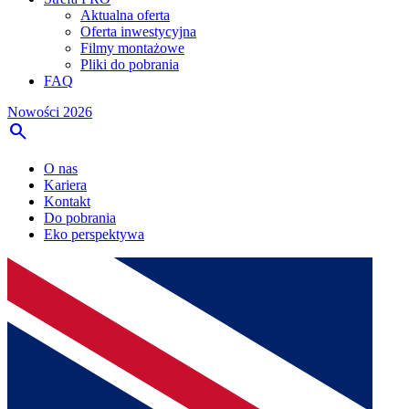
Aktualna oferta
Oferta inwestycyjna
Filmy montażowe
Pliki do pobrania
FAQ
Nowości 2026
search
O nas
Kariera
Kontakt
Do pobrania
Eko perspektywa