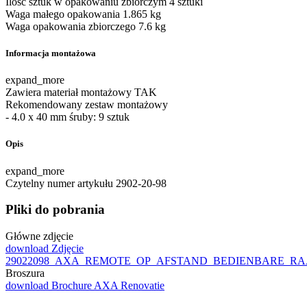
Ilość sztuk w opakowaniu zbiorczym
4 sztuki
Waga małego opakowania
1.865 kg
Waga opakowania zbiorczego
7.6 kg
Informacja montażowa
expand_more
Zawiera materiał montażowy
TAK
Rekomendowany zestaw montażowy
- 4.0 x 40 mm śruby: 9 sztuk
Opis
expand_more
Czytelny numer artykułu
2902-20-98
Pliki do pobrania
Główne zdjęcie
download
Zdjęcie
29022098_AXA_REMOTE_OP_AFSTAND_BEDIENBARE_RA
Broszura
download
Brochure AXA Renovatie