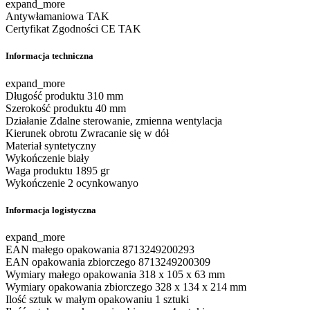
expand_more
Antywłamaniowa
TAK
Certyfikat Zgodności CE
TAK
Informacja techniczna
expand_more
Długość produktu
310 mm
Szerokość produktu
40 mm
Działanie
Zdalne sterowanie, zmienna wentylacja
Kierunek obrotu
Zwracanie się w dół
Materiał
syntetyczny
Wykończenie
biały
Waga produktu
1895 gr
Wykończenie 2
ocynkowanyo
Informacja logistyczna
expand_more
EAN małego opakowania
8713249200293
EAN opakowania zbiorczego
8713249200309
Wymiary małego opakowania
318 x 105 x 63 mm
Wymiary opakowania zbiorczego
328 x 134 x 214 mm
Ilość sztuk w małym opakowaniu
1 sztuki