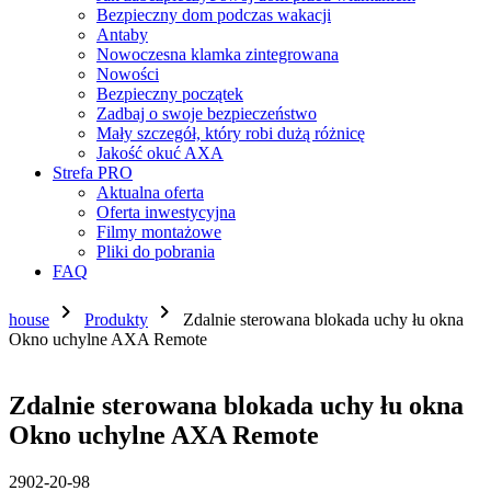
Bezpieczny dom podczas wakacji
Antaby
Nowoczesna klamka zintegrowana
Nowości
Bezpieczny początek
Zadbaj o swoje bezpieczeństwo
Mały szczegół, który robi dużą różnicę
Jakość okuć AXA
Strefa PRO
Aktualna oferta
Oferta inwestycyjna
Filmy montażowe
Pliki do pobrania
FAQ
chevron_right
chevron_right
house
Produkty
Zdalnie sterowana blokada uchy łu okna
Okno uchylne AXA Remote
Zdalnie sterowana blokada uchy łu okna
Okno uchylne AXA Remote
2902-20-98