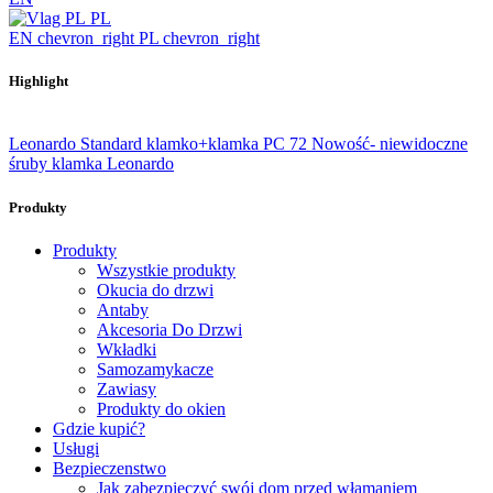
PL
EN
chevron_right
PL
chevron_right
Highlight
Leonardo Standard klamko+klamka PC 72
Nowość- niewidoczne
śruby klamka Leonardo
Produkty
Produkty
Wszystkie produkty
Okucia do drzwi
Antaby
Akcesoria Do Drzwi
Wkładki
Samozamykacze
Zawiasy
Produkty do okien
Gdzie kupić?
Usługi
Bezpieczenstwo
Jak zabezpieczyć swój dom przed włamaniem