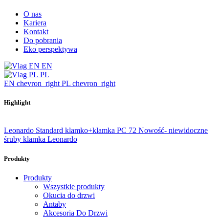
O nas
Kariera
Kontakt
Do pobrania
Eko perspektywa
EN
PL
EN
chevron_right
PL
chevron_right
Highlight
Leonardo Standard klamko+klamka PC 72
Nowość- niewidoczne
śruby klamka Leonardo
Produkty
Produkty
Wszystkie produkty
Okucia do drzwi
Antaby
Akcesoria Do Drzwi