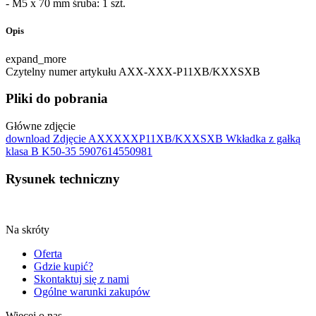
- M5 x 70 mm śruba: 1 szt.
Opis
expand_more
Czytelny numer artykułu
AXX-XXX-P11XB/KXXSXB
Pliki do pobrania
Główne zdjęcie
download
Zdjęcie AXXXXXP11XB/KXXSXB Wkładka z gałką
klasa B K50-35 5907614550981
Rysunek techniczny
Na skróty
Oferta
Gdzie kupić?
Skontaktuj się z nami
Ogólne warunki zakupów
Więcej o nas