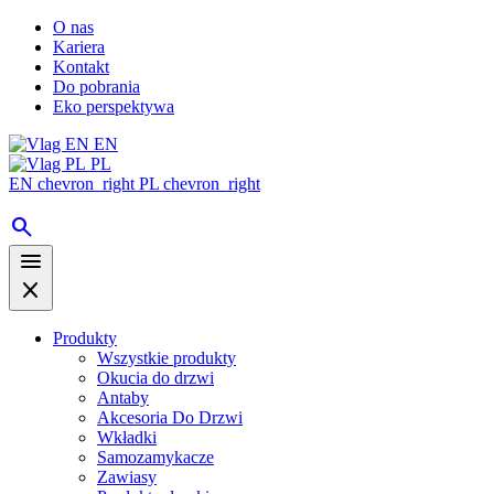
O nas
Kariera
Kontakt
Do pobrania
Eko perspektywa
EN
PL
EN
chevron_right
PL
chevron_right
search
menu
close
Produkty
Wszystkie produkty
Okucia do drzwi
Antaby
Akcesoria Do Drzwi
Wkładki
Samozamykacze
Zawiasy