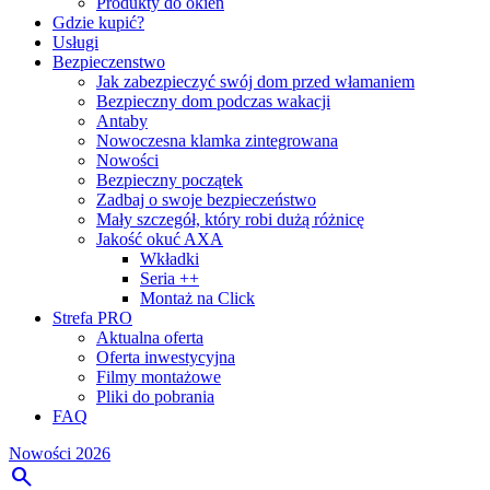
Produkty do okien
Gdzie kupić?
Usługi
Bezpieczenstwo
Jak zabezpieczyć swój dom przed włamaniem
Bezpieczny dom podczas wakacji
Antaby
Nowoczesna klamka zintegrowana
Nowości
Bezpieczny początek
Zadbaj o swoje bezpieczeństwo
Mały szczegół, który robi dużą różnicę
Jakość okuć AXA
Wkładki
Seria ++
Montaż na Click
Strefa PRO
Aktualna oferta
Oferta inwestycyjna
Filmy montażowe
Pliki do pobrania
FAQ
Nowości 2026
search