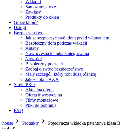
Wkładki
Samozamykacze
Zawiasy
Produkty do okien
Gdzie kupić?
Usługi
Bezpieczenstwo
Jak zabezpieczyć swój dom przed włamaniem
Bezpieczny dom podczas wakacji
Antaby
Nowoczesna klamka zintegrowana
Nowości
Bezpieczny początek
Zadbaj o swoje bezpieczeństwo
Mały szczegół, który robi dużą różnicę
Jakość okuć AXA
Strefa PRO
Aktualna oferta
Oferta inwestycyjna
Filmy montażowe
Pliki do pobrania
FAQ
chevron_right
chevron_right
house
Produkty
Pojedyncza wkładka patentowa klasa B
G50-35