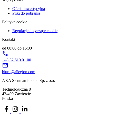
Oferta inwestycyjna
Pliki do pobrania
Polityka cookie
Regulacje dotyczące cookie
Kontakt
od 08:00 do 16:00
phone
+48 32 610 01 00
mail
biuro@allegion.com
AXA Stenman Poland Sp. z o.o.
Technologiczna 8
42-400 Zawiercie
Polska