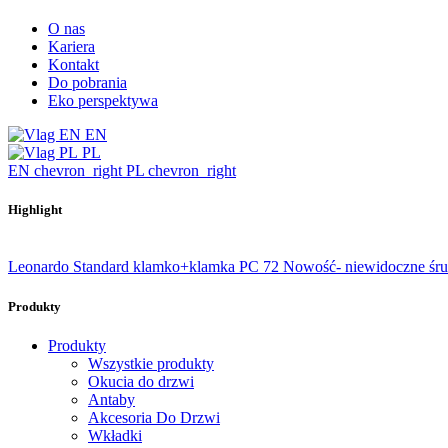
O nas
Kariera
Kontakt
Do pobrania
Eko perspektywa
EN
PL
EN
chevron_right
PL
chevron_right
Highlight
Leonardo Standard klamko+klamka PC 72
Nowość- niewidoczne śr
Produkty
Produkty
Wszystkie produkty
Okucia do drzwi
Antaby
Akcesoria Do Drzwi
Wkładki