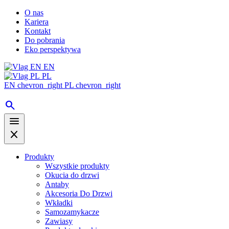
O nas
Kariera
Kontakt
Do pobrania
Eko perspektywa
EN
PL
EN
chevron_right
PL
chevron_right
search
menu
close
Produkty
Wszystkie produkty
Okucia do drzwi
Antaby
Akcesoria Do Drzwi
Wkładki
Samozamykacze
Zawiasy