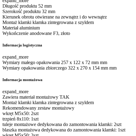
expand_more
Długość produktu
52 mm
Szerokość produktu
32 mm
Kierunek obrotu
otwierane na zewnątrz i do wewnątrz
Montaż klamki
klamka zintegrowana z szyldem
Materiał
aluminium
Wykończenie
anodowane F3, złoto
Informacja logistyczna
expand_more
Wymiary małego opakowania
257 x 122 x 72 mm mm
Wymiary opakowania zbiorczego
322 x 270 x 154 mm mm
Informacja montażowa
expand_more
Zawiera materiał montażowy
TAK
Montaż klamki
klamka zintegrowana z szyldem
Rekomendowany zestaw montażowy
wkręt M5x50: 2szt
trzpień 8x110: 1szt
tuleje montażowe dedykowana do zamontowania klamki: 2szt
blaszka montażowa dedykowana do zamontowania klamki: 1szt
wkręt M5x50: 2szt