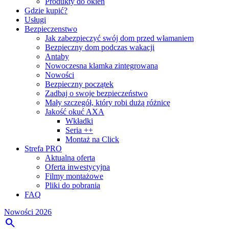
Produkty do okien
Gdzie kupić?
Usługi
Bezpieczenstwo
Jak zabezpieczyć swój dom przed włamaniem
Bezpieczny dom podczas wakacji
Antaby
Nowoczesna klamka zintegrowana
Nowości
Bezpieczny początek
Zadbaj o swoje bezpieczeństwo
Mały szczegół, który robi dużą różnicę
Jakość okuć AXA
Wkładki
Seria ++
Montaż na Click
Strefa PRO
Aktualna oferta
Oferta inwestycyjna
Filmy montażowe
Pliki do pobrania
FAQ
Nowości 2026
search